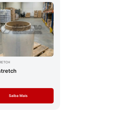
TRETCH
stretch
Saiba Mais