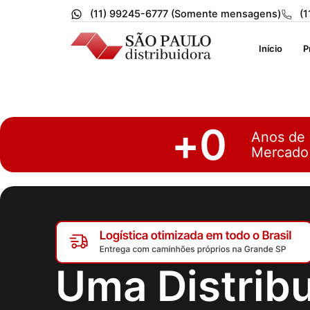
(11) 99245-6777 (Somente mensagens)
(1
Início
P
+
0
Anos de
Mercado
Uma Distrib