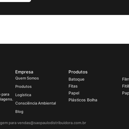
Empresa
Produtos
Quem Somos
Batoque
Fil
Fitas
Fiti
Produtos
Papel
Pap
 para
Logística
alagens.
Plásticos Bolha
Consciência Ambiental
Blog
agem para vendas@saopaulodistribuidora.com.br