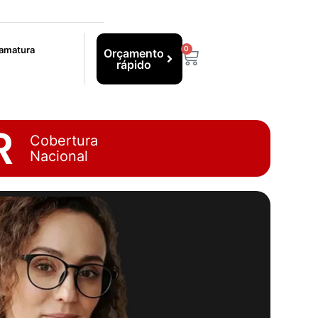
ramatura
0
Orçamento
rápido
R
Cobertura
Nacional