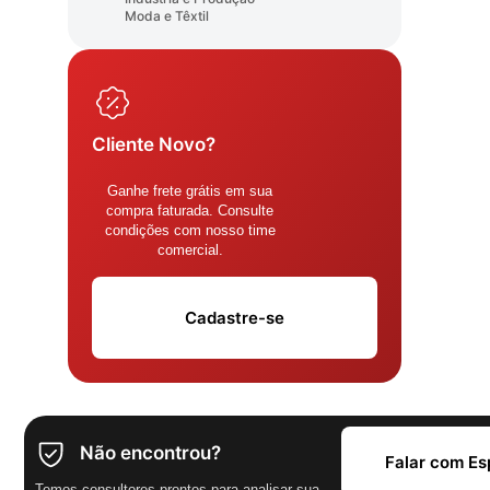
Moda e Têxtil
Cliente Novo?
Ganhe frete grátis em sua
compra faturada. Consulte
condições com nosso time
comercial.
Cadastre-se
Não encontrou?
Falar com Es
Temos consultores prontos para analisar sua