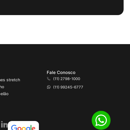
Fale Conosco
(11) 2798-1000
mes stretch
lho
(11) 99245-6777
elão