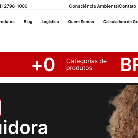
1) 2798-1000
Consciência Ambiental
Contato
rodutos
Blog
Logística
Quem Somos
Calculadora de G
+
0
B
Categorias de
produtos
uidora