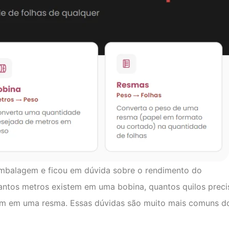
embalagem e ficou em dúvida sobre o rendimento do
antos metros existem em uma bobina, quantos quilos preci
tem em uma resma. Essas dúvidas são muito mais comuns d