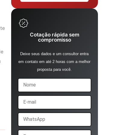
nte
Cotação rápida sem
compromisso
de
Deixe seus dados e um consultor entra
u
em contato em até 2 horas com a melhor
proposta para você.