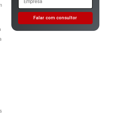
m
Falar com consultor
a
a
s