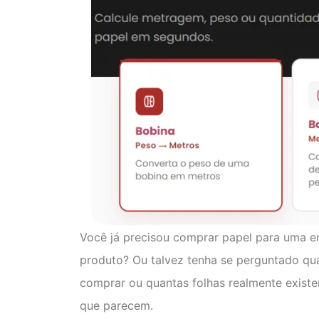
Você já precisou comprar papel para uma 
produto? Ou talvez tenha se perguntado qu
comprar ou quantas folhas realmente exis
que parecem.